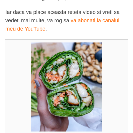
Iar daca va place aceasta reteta video si vreti sa
vedeti mai multe, va rog sa
va abonati la canalul
meu de YouTube
.
S
e
a
r
c
h
f
o
r
: