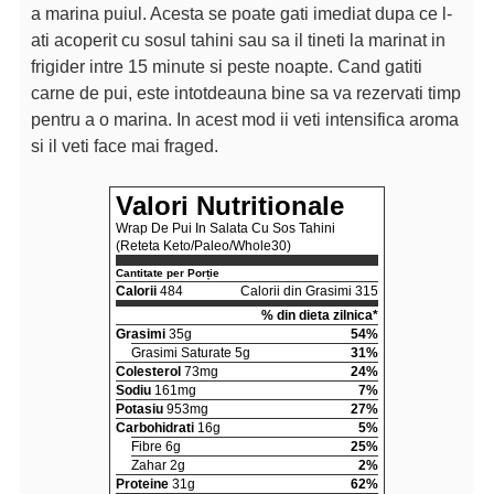
a marina puiul. Acesta se poate gati imediat dupa ce l-
ati acoperit cu sosul tahini sau sa il tineti la marinat in
frigider intre 15 minute si peste noapte. Cand gatiti
carne de pui, este intotdeauna bine sa va rezervati timp
pentru a o marina. In acest mod ii veti intensifica aroma
si il veti face mai fraged.
Valori Nutritionale
Wrap De Pui In Salata Cu Sos Tahini
(Reteta Keto/Paleo/Whole30)
Cantitate per Porție
Calorii
484
Calorii din Grasimi 315
% din dieta zilnica*
Grasimi
35g
54%
Grasimi Saturate 5g
31%
Colesterol
73mg
24%
Sodiu
161mg
7%
Potasiu
953mg
27%
Carbohidrati
16g
5%
Fibre 6g
25%
Zahar 2g
2%
Proteine
31g
62%