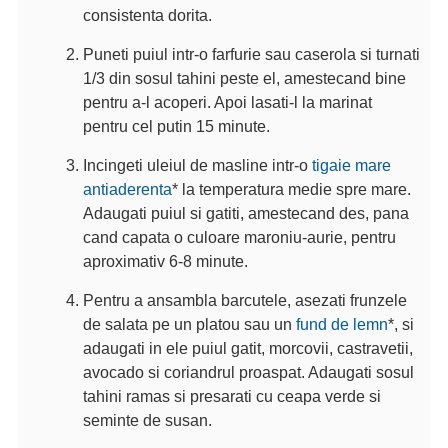
consistenta dorita.
Puneti puiul intr-o farfurie sau caserola si turnati
1/3 din sosul tahini peste el, amestecand bine
pentru a-l acoperi. Apoi lasati-l la marinat
pentru cel putin 15 minute.
Incingeti uleiul de masline intr-o
tigaie mare
antiaderenta
* la temperatura medie spre mare.
Adaugati puiul si gatiti, amestecand des, pana
cand capata o culoare maroniu-aurie, pentru
aproximativ 6-8 minute.
Pentru a ansambla barcutele, asezati frunzele
de salata pe un platou sau un
fund de lemn
*, si
adaugati in ele puiul gatit, morcovii, castravetii,
avocado si coriandrul proaspat. Adaugati sosul
tahini ramas si presarati cu ceapa verde si
seminte de susan.