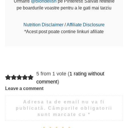
Urmariti
@blondelish
pe Pinterest! Salvati retetele
pe boardurile voastre pentru a le gati mai tarziu
Nutrition Disclaimer
/
Affiliate Disclosure
*Acest post poate contine linkuri afiliate
5 from 1 vote (
1 rating without
comment
)
Leave a comment
Adresa ta de email nu va fi
publicată.
Câmpurile obligatorii
sunt marcate cu
*