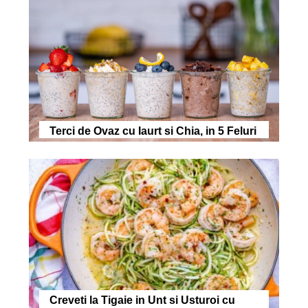
Terci de Ovaz cu Iaurt si Chia, in 5 Feluri
Creveti la Tigaie in Unt si Usturoi cu