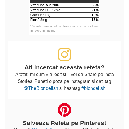
Vitamina A
2790IU
56%
Vitamina C
17.7mg
21%
Calciu
99mg
10%
Fier
2.8mg
16%
* Valorile procentuale se bazează pe o dietă zilnica
de 2000 de calorii.
Ati incercat aceasta reteta?
Aratati-mi cum v-a iesit si ii voi da Share pe Insta
Stories! Puneti o poza pe Instagram si dati tag
@TheBlondelish
si hashtag
#blondelish
Salveaza Reteta pe Pinterest