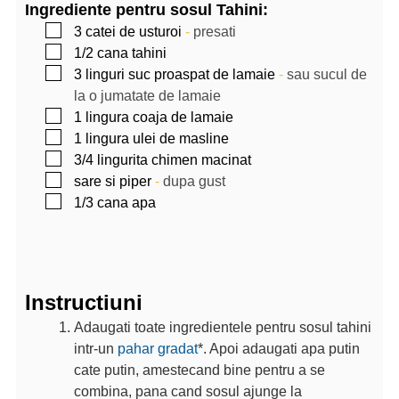
Ingrediente pentru sosul Tahini:
▢
3
catei de usturoi
-
presati
▢
1/2
cana
tahini
▢
3
linguri
suc proaspat de lamaie
-
sau sucul de
la o jumatate de lamaie
▢
1
lingura
coaja de lamaie
▢
1
lingura
ulei de masline
▢
3/4
lingurita
chimen macinat
▢
sare si piper
-
dupa gust
▢
1/3
cana
apa
Instructiuni
Adaugati toate ingredientele pentru sosul tahini
intr-un
pahar gradat
*. Apoi adaugati apa putin
cate putin, amestecand bine pentru a se
combina, pana cand sosul ajunge la