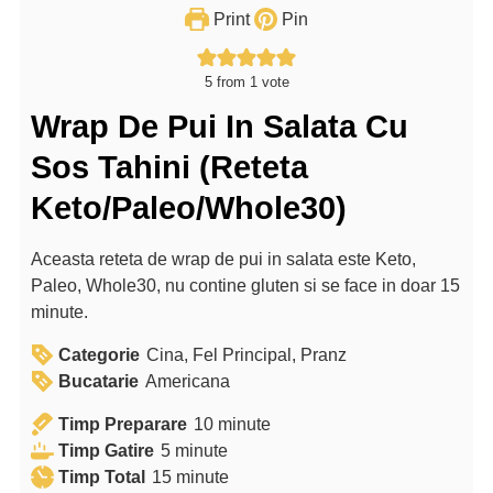
Print
Pin
5
from 1 vote
Wrap De Pui In Salata Cu
Sos Tahini (Reteta
Keto/Paleo/Whole30)
Aceasta reteta de wrap de pui in salata este Keto,
Paleo, Whole30, nu contine gluten si se face in doar 15
minute.
Categorie
Cina, Fel Principal, Pranz
Bucatarie
Americana
m
Timp Preparare
10
minute
m
i
Timp Gatire
5
minute
i
m
n
Timp Total
15
minute