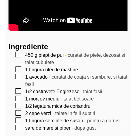
Ingrediente
▢
450
g
piept de pui
-
curatat de piele, dezosat si
taiat cubulete
▢
1
lingura
ulei de masline
▢
1
avocado
-
curatat de coaja si sambure, si taiat
fasii
▢
1/2
castravete Englezesc
-
taiat fasii
▢
1
morcov mediu
-
taiat betisoare
▢
1/2
legatura mica de coriandru
▢
2
cepe verzi
-
taiate in felii subtiri
▢
1
lingura
seminte de susan
-
pentru a garnisi
▢
sare de mare si piper
-
dupa gust