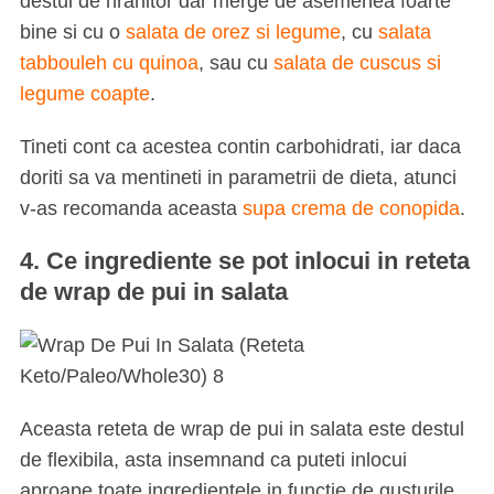
destul de hranitor dar merge de asemenea foarte
bine si cu o
salata de orez si legume
, cu
salata
tabbouleh cu quinoa
, sau cu
salata de cuscus si
legume coapte
.
Tineti cont ca acestea contin carbohidrati, iar daca
doriti sa va mentineti in parametrii de dieta, atunci
v-as recomanda aceasta
supa crema de conopida
.
4. Ce ingrediente se pot inlocui in reteta
de wrap de pui in salata
Aceasta reteta de wrap de pui in salata este destul
de flexibila, asta insemnand ca puteti inlocui
aproape toate ingredientele in functie de gusturile