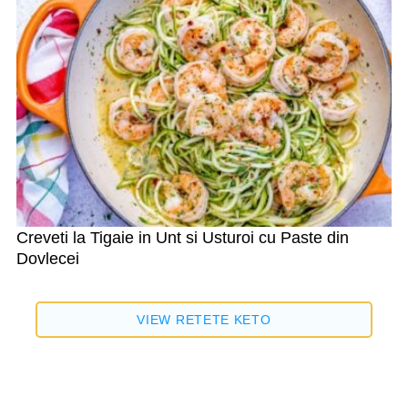
Creveti la Tigaie in Unt si Usturoi cu Paste din
Dovlecei
VIEW RETETE KETO