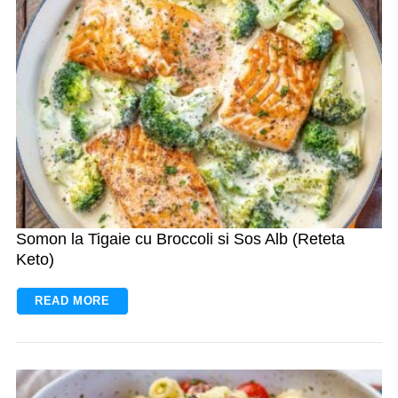
S
e
a
r
c
h
f
o
Somon la Tigaie cu Broccoli si Sos Alb (Reteta
r
Keto)
:
READ MORE