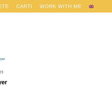
ETE
CARTI
WORK WITH ME
ryer
023
yer