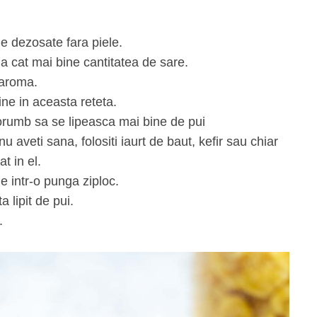
le dezosate fara piele.
la cat mai bine cantitatea de sare.
 aroma.
ne in aceasta reteta.
porumb sa se lipeasca mai bine de pui
aveti sana, folositi iaurt de baut, kefir sau chiar
t in el.
ne intr-o punga ziploc.
a lipit de pui.
.