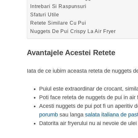
Intrebari Si Raspunsuri
Sfaturi Utile
Retete Similare Cu Pui
Nuggets De Pui Crispy La Air Fryer
S
e
a
Avantajele Acestei Retete
r
c
h
Iata de ce iubim aceasta reteta de nuggets de
f
o
r
Puiul este extraordinar de crocant, simil
:
Poti face reteta de nuggets de pui in air 
Acesti nuggets de pui pot fi un aperitiv d
porumb
sau langa
salata italiana de pas
Datorita air fryerului nu ai nevoie de ule