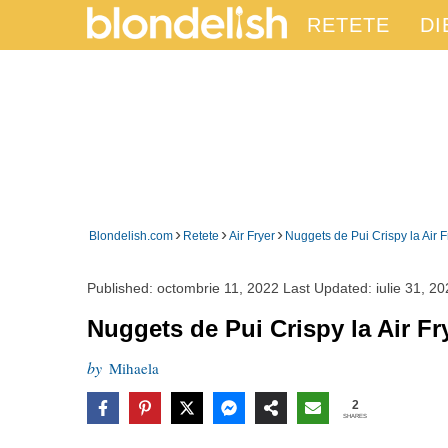
RETETE
DI
›
›
›
Blondelish.com
Retete
Air Fryer
Nuggets de Pui Crispy la Air F
Published:
octombrie 11, 2022
Last Updated:
iulie 31, 2
Nuggets de Pui Crispy la Air Fr
by
Mihaela
2
SHARES