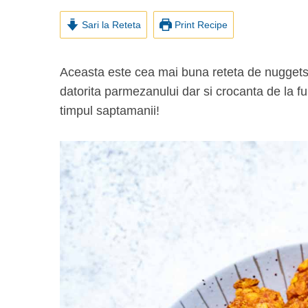
Sari la Reteta
Print Recipe
Aceasta este cea mai buna reteta de nuggets de pui la air fryer. Simpla, rapida, plina de savoare
datorita parmezanului dar si crocanta de la fu
timpul saptamanii!