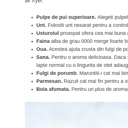
air fryer:
Pulpe de pui superioare.
Alegeti pulpe
Unt.
Folositi unt nesarat pentru a contro
Usturoiul
proaspat ofera cea mai buna
Faina
alba de grau 0000 merge foarte bi
Oua.
Acestea ajuta crusta din fulgi de 
Sana.
Pentru o aroma delicioasa. Daca nu 
lapte normal cu o lingurita de otet adauga
Fulgi de porumb
. Maruntiti-i cat mai bi
Parmesan.
Razuit cat mai fin pentru a st
Boia afumata.
Pentru un plus de aroma