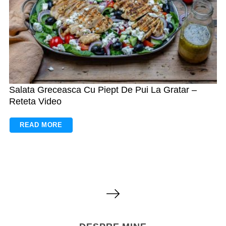
Salata Greceasca Cu Piept De Pui La Gratar –
Reteta Video
READ MORE
N
a
v