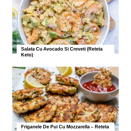
Salata Cu Avocado Si Creveti (Reteta
Keto)
Friganele De Pui Cu Mozzarella – Reteta