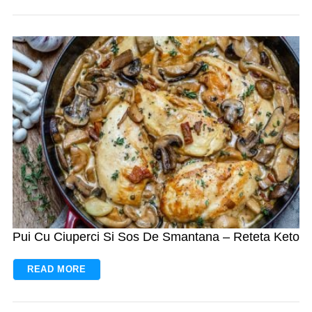
S
e
a
r
c
h
f
o
r
:
Pui Cu Ciuperci Si Sos De Smantana – Reteta Keto
READ MORE