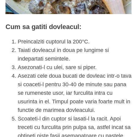
Cum sa gatiti dovleacul:
Preincalziti cuptorul la 200°C.
Taiati dovleacul in doua pe lungime si
indepartati semintele.
Asezonati-l cu ulei, sare si piper.
Asezati cele doua bucati de dovleac intr-o tava
si coaceti-l pentru 30-40 de minute sau pana
se rumeneste usor, iar furculita intra cu
usurinta in el. Timpul poate varia foarte mult in
functie de marimea dovleacului.
Scoateti-l din cuptor si lasati-l la racit. Apoi
treceti cu furculita prin pulpa sa, astfel incat sa
obtineti niste fasii asemanatoare cu pastele