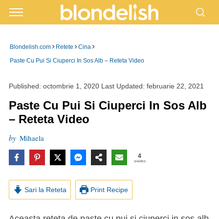
›
›
›
Blondelish.com
Retete
Cina
Paste Cu Pui Si Ciuperci In Sos Alb – Reteta Video
Published:
octombrie 1, 2020
Last Updated:
februarie 22, 2021
Paste Cu Pui Si Ciuperci In Sos Alb
– Reteta Video
by
Mihaela
4
SHARES
Sari la Reteta
Print Recipe
Aceasta reteta de paste cu pui si ciuperci in sos alb