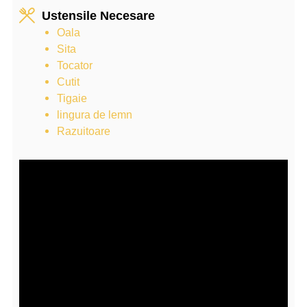
Ustensile Necesare
Oala
Sita
Tocator
Cutit
Tigaie
lingura de lemn
Razuitoare