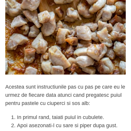
S
e
a
r
Acestea sunt instructiunile pas cu pas pe care eu le
c
h
urmez de fiecare data atunci cand pregatesc puiul
f
pentru pastele cu ciuperci si sos alb:
o
r
In primul rand, taiati puiul in cubulete.
:
Apoi asezonati-l cu sare si piper dupa gust.