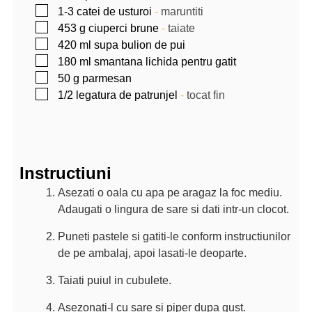
▢
1-3
catei de usturoi
-
maruntiti
▢
453
g
ciuperci brune
-
taiate
▢
420
ml
supa bulion de pui
▢
180
ml
smantana lichida pentru gatit
▢
50
g
parmesan
▢
1/2
legatura de patrunjel
-
tocat fin
Instructiuni
Asezati o oala cu apa pe aragaz la foc mediu.
Adaugati o lingura de sare si dati intr-un clocot.
Puneti pastele si gatiti-le conform instructiunilor
de pe ambalaj, apoi lasati-le deoparte.
Taiati puiul in cubulete.
Asezonati-l cu sare si piper dupa gust.