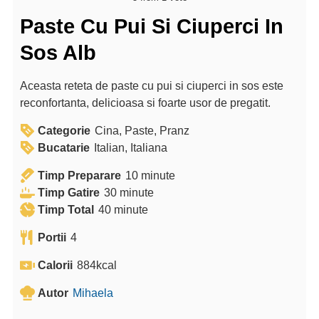
Paste Cu Pui Si Ciuperci In
Sos Alb
Aceasta reteta de paste cu pui si ciuperci in sos este
reconfortanta, delicioasa si foarte usor de pregatit.
Categorie
Cina, Paste, Pranz
Bucatarie
Italian, Italiana
m
Timp Preparare
10
minute
m
i
Timp Gatire
30
minute
m
i
n
Timp Total
40
minute
i
n
u
Portii
4
n
u
t
u
t
e
Calorii
884
kcal
t
e
Autor
Mihaela
e