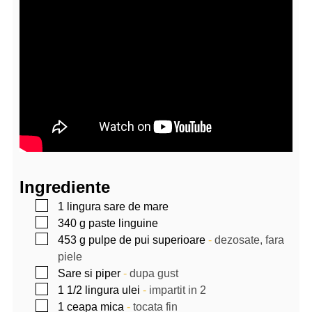
Ingrediente
▢
1
lingura
sare de mare
▢
340
g
paste linguine
▢
453
g
pulpe de pui superioare
-
dezosate, fara
piele
▢
Sare si piper
-
dupa gust
▢
1 1/2
lingura
ulei
-
impartit in 2
▢
1
ceapa mica
-
tocata fin