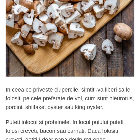
In ceea ce priveste ciupercile, simtiti-va liberi sa le
folositi pe cele preferate de voi, cum sunt pleurotus,
porcini, shiitake, oyster sau king oyster.
Puteti inlocui si proteinele. In locul puiului puteti
folosi creveti, bacon sau carnati. Daca folositi
creveti, gatiti-i doar pana devin roz opac,