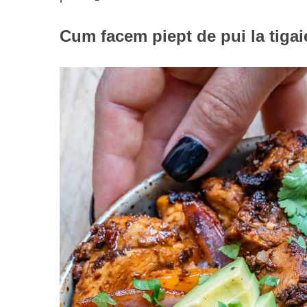
Cum facem piept de pui la tiga
S
e
a
r
c
h
f
o
r
: