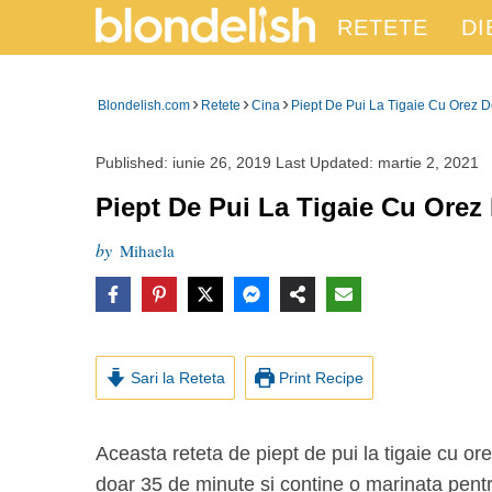
RETETE
DI
›
›
›
Blondelish.com
Retete
Cina
Piept De Pui La Tigaie Cu Orez 
Published:
iunie 26, 2019
Last Updated:
martie 2, 2021
Piept De Pui La Tigaie Cu Orez
by
Mihaela
Sari la Reteta
Print Recipe
Aceasta reteta de piept de pui la tigaie cu orez de conopida este Paleo si Whole30, se face in
doar 35 de minute si contine o marinata pentru