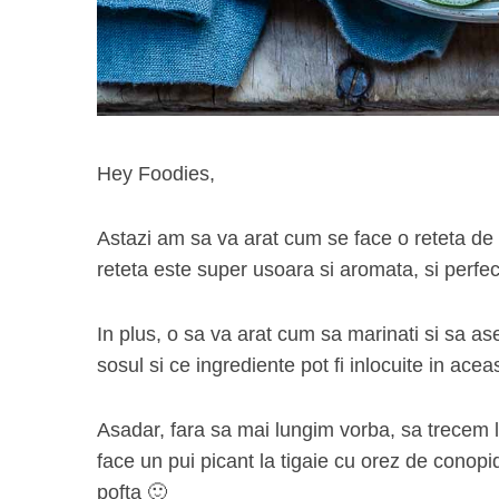
Hey Foodies,
Astazi am sa va arat cum se face o reteta de
reteta este super usoara si aromata, si perfect
In plus, o sa va arat cum sa marinati si sa as
sosul si ce ingrediente pot fi inlocuite in aceas
Asadar, fara sa mai lungim vorba, sa trecem l
face un pui picant la tigaie cu orez de conopi
pofta 🙂