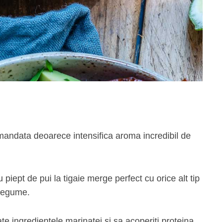
mandata deoarece intensifica aroma incredibil de
piept de pui la tigaie merge perfect cu orice alt tip
 legume.
te ingredientele marinatei si sa acoperiti proteina