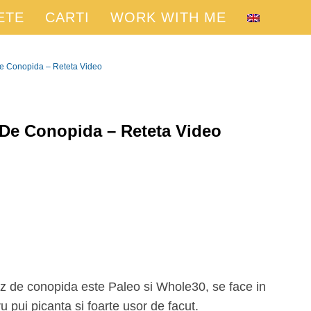
ETE
CARTI
WORK WITH ME
De Conopida – Reteta Video
 De Conopida – Reteta Video
 pui picanta si foarte usor de facut.