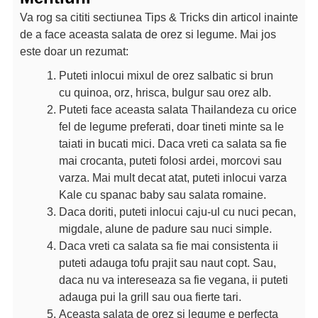
Va rog sa cititi sectiunea Tips & Tricks din articol inainte
de a face aceasta salata de orez si legume. Mai jos
este doar un rezumat:
Puteti inlocui mixul de orez salbatic si brun
cu quinoa, orz, hrisca, bulgur sau orez alb.
Puteti face aceasta salata Thailandeza cu orice
fel de legume preferati, doar tineti minte sa le
taiati in bucati mici. Daca vreti ca salata sa fie
mai crocanta, puteti folosi ardei, morcovi sau
varza. Mai mult decat atat, puteti inlocui varza
Kale cu spanac baby sau salata romaine.
Daca doriti, puteti inlocui caju-ul cu nuci pecan,
migdale, alune de padure sau nuci simple.
Daca vreti ca salata sa fie mai consistenta ii
puteti adauga tofu prajit sau naut copt. Sau,
daca nu va intereseaza sa fie vegana, ii puteti
adauga pui la grill sau oua fierte tari.
Aceasta salata de orez si legume e perfecta