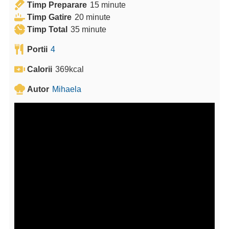
m
Timp Preparare
15
minute
m
i
Timp Gatire
20
minute
m
i
n
Timp Total
35
minute
i
n
u
Portii
4
n
u
t
u
t
e
Calorii
369
kcal
t
e
Autor
Mihaela
e