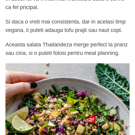
ca fel pricipal.
Si daca o vreti mai consistenta, dar in acelasi timp
vegana, ii puteti adauga tofu prajit sau naut copt.
Aceasta salata Thailandeza merge perfect la pranz
sau cina, si o puteti folosi pentru meal planning.
S
e
a
r
c
h
f
o
r
: