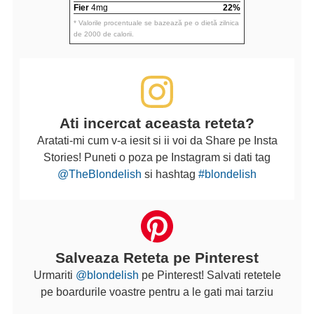
Fier
4mg
22%
* Valorile procentuale se bazează pe o dietă zilnica
de 2000 de calorii.
Ati incercat aceasta reteta?
Aratati-mi cum v-a iesit si ii voi da Share pe Insta
Stories! Puneti o poza pe Instagram si dati tag
@TheBlondelish
si hashtag
#blondelish
Salveaza Reteta pe Pinterest
Urmariti
@blondelish
pe Pinterest! Salvati retetele
pe boardurile voastre pentru a le gati mai tarziu