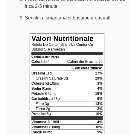
inca 2-3 minute.
Serviti cu smantana si busuioc proaspat!
Valori Nutritionale
Reteta De Cartofi Striviti La Cuptor Cu
Usturoi Si Parmezan
Cantitate per Porție
Calorii
224
Calorii din Grasimi 99
% din dieta zilnica*
Grasimi
11g
17%
Grasimi Saturate 3g
19%
Colesterol
10mg
3%
Sodiu
91mg
4%
Potasiu
675mg
19%
Carbohidrati
28g
9%
Fibre 3g
13%
Zahar 2g
2%
Proteine
5g
10%
Vitamina A
188IU
4%
Vitamina C
30mg
36%
Calciu
86mg
9%