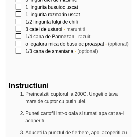
▢
1
lingurita
busuioc uscat
▢
1
lingurita
rozmarin uscat
▢
1/2
lingurita
fulgi de chili
▢
3
catei
de usturoi
-
maruntiti
▢
1/4
cana
de Parmezan
-
razuit
▢
o legatura mica de busuioc proaspat
-
(optional)
▢
1/3
cana de smantana
-
(optional)
Instructiuni
Preincalziti cuptorul la 200C. Ungeti o tava
mare de cuptor cu putin ulei.
Puneti cartofii intr-o oala si turnati apa cat sa-i
acoperiti.
Aduceti la punctul de fierbere, apoi acoperiti cu