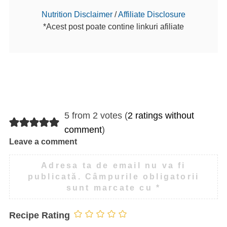
Nutrition Disclaimer
/
Affiliate Disclosure
*Acest post poate contine linkuri afiliate
5 from 2 votes (
2 ratings without
comment
)
Leave a comment
Adresa ta de email nu va fi
publicată.
Câmpurile obligatorii
sunt marcate cu
*
Recipe Rating