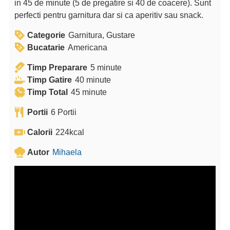
in 45 de minute (5 de pregatire si 40 de coacere). Sunt
perfecti pentru garnitura dar si ca aperitiv sau snack.
Categorie
Garnitura, Gustare
Bucatarie
Americana
m
Timp Preparare
5
minute
m
i
Timp Gatire
40
minute
m
i
n
Timp Total
45
minute
i
n
u
Portii
6
Portii
n
u
t
u
t
e
Calorii
224
kcal
t
e
Autor
Mihaela
e