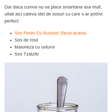
Dar daca cumva nu va place smantana asa mult,
uitati aici cateva idei de sosuri cu care s-ar potrivi
perfect:
Sos Pesto Cu Busuioc (facut acasa)
Sos de rosii
Maioneza cu usturoi
S
Sos Tzatziki
e
a
r
c
h
f
o
r
: