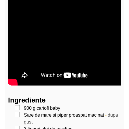
Ingrediente
▢
900
g
cartofi baby
▢
Sare de mare si piper proaspat macinat
-
dupa
gust
▢
3
linguri
ulei de masline