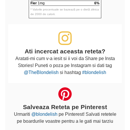
Fier
1mg
6%
* Valorile procentuale se bazează pe o dietă zilnica
de 2000 de calorii.
Ati incercat aceasta reteta?
Aratati-mi cum v-a iesit si ii voi da Share pe Insta
Stories! Puneti o poza pe Instagram si dati tag
@TheBlondelish
si hashtag
#blondelish
Salveaza Reteta pe Pinterest
Urmariti
@blondelish
pe Pinterest! Salvati retetele
pe boardurile voastre pentru a le gati mai tarziu