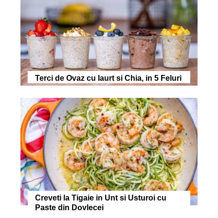
Terci de Ovaz cu Iaurt si Chia, in 5 Feluri
Creveti la Tigaie in Unt si Usturoi cu
Paste din Dovlecei