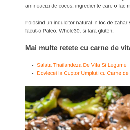
aminoacizi de cocos, ingrediente care o fac 
Folosind un indulcitor natural in loc de zahar 
S
facut-o Paleo, Whole30, si fara gluten.
e
a
Mai multe retete cu carne de vit
r
c
h
Salata Thailandeza De Vita Si Legume
f
Dovlecei la Cuptor Umpluti cu Carne de 
o
r
: