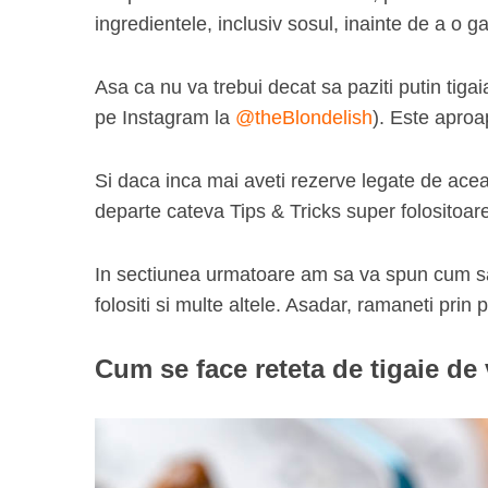
ingredientele, inclusiv sosul, inainte de a o ga
Asa ca nu va trebui decat sa paziti putin tiga
pe Instagram la
@theBlondelish
). Este aproa
Si daca inca mai aveti rezerve legate de aceast
departe cateva Tips & Tricks super folositoar
In sectiunea urmatoare am sa va spun cum sa m
folositi si multe altele. Asadar, ramaneti prin 
Cum se face reteta de tigaie de 