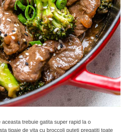
e aceasta trebuie gatita super rapid la o
a tigaie de vita cu broccoli puteti pregatiti toate