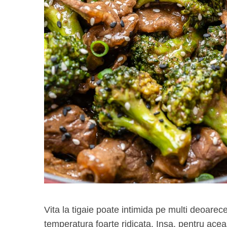
Vita la tigaie poate intimida pe multi deoarec
temperatura foarte ridicata. Insa, pentru aceast