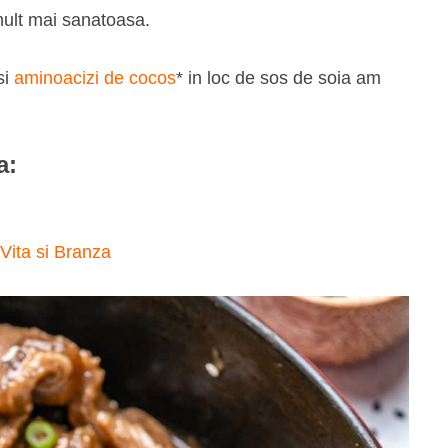
mult mai sanatoasa.
si
aminoacizi de cocos
* in loc de sos de soia am
a:
Vita si Branza