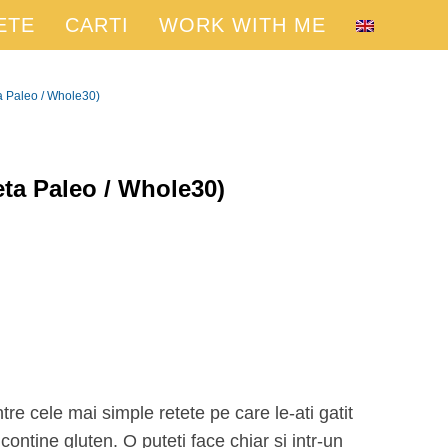
ETE
CARTI
WORK WITH ME
ta Paleo / Whole30)
eta Paleo / Whole30)
ontine gluten. O puteti face chiar si intr-un