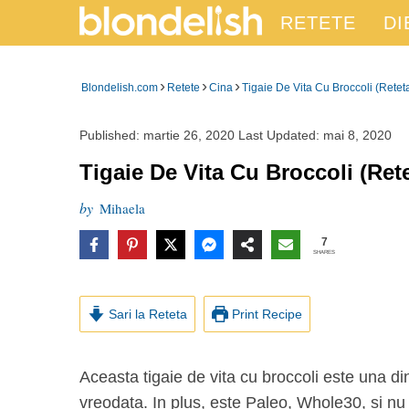
RETETE
DI
›
›
›
Blondelish.com
Retete
Cina
Tigaie De Vita Cu Broccoli (Rete
Published:
martie 26, 2020
Last Updated:
mai 8, 2020
Tigaie De Vita Cu Broccoli (Ret
by
Mihaela
7
SHARES
Sari la Reteta
Print Recipe
Aceasta tigaie de vita cu broccoli este una dintre cele mai simple retete pe care le-ati gatit
vreodata. In plus, este Paleo, Whole30, si nu c