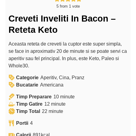
5
from 1 vote
Creveti Inveliti In Bacon –
Reteta Keto
Aceasta reteta de creveti la cuptor este super simpla,
se face in aproximativ 20 de minute si se poate servi ca
aperitiv sau fel principal. In plus, este Keto, Paleo si
Whole30.
Categorie
Aperitiv, Cina, Pranz
Bucatarie
Americana
m
Timp Preparare
10
minute
m
i
Timp Gatire
12
minute
m
i
n
Timp Total
22
minute
i
n
u
Portii
4
n
u
t
u
t
e
Calorii
891
kcal