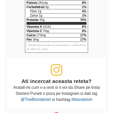
Potasiu
291mg
8%
Carbohidrati
3g
1%
Fibre 1g
4%
Zahar 1g
1%
Proteine
35g
70%
Vitamina A
411IU
8%
Vitamina C
7mg
8%
Calciu
173mg
17%
Fier
3mg
17%
* Valorile procentuale se bazează pe o dietă zilnica
de 2000 de calorii.
Ati incercat aceasta reteta?
Aratati-mi cum v-a iesit si ii voi da Share pe Insta
Stories! Puneti o poza pe Instagram si dati tag
@TheBlondelish
si hashtag
#blondelish