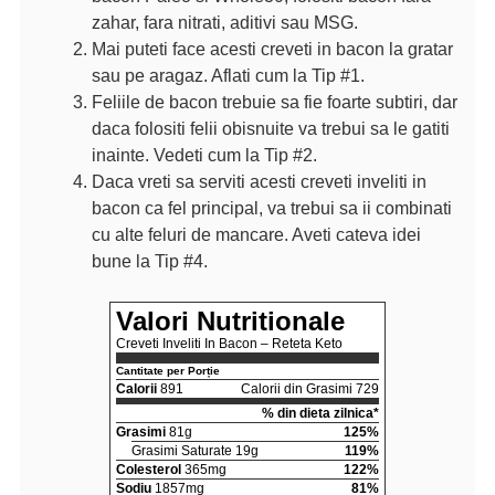
zahar, fara nitrati, aditivi sau MSG.
Mai puteti face acesti creveti in bacon la gratar
sau pe aragaz. Aflati cum la Tip #1.
Feliile de bacon trebuie sa fie foarte subtiri, dar
daca folositi felii obisnuite va trebui sa le gatiti
inainte. Vedeti cum la Tip #2.
Daca vreti sa serviti acesti creveti inveliti in
bacon ca fel principal, va trebui sa ii combinati
cu alte feluri de mancare. Aveti cateva idei
bune la Tip #4.
Valori Nutritionale
Creveti Inveliti In Bacon – Reteta Keto
Cantitate per Porție
Calorii
891
Calorii din Grasimi 729
% din dieta zilnica*
Grasimi
81g
125%
Grasimi Saturate 19g
119%
Colesterol
365mg
122%
Sodiu
1857mg
81%