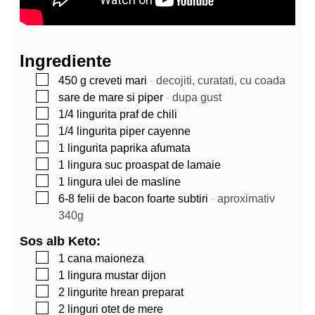
Ingrediente
▢
450
g
creveti mari
-
decojiti, curatati, cu coada
▢
sare de mare si piper
-
dupa gust
▢
1/4
lingurita
praf de chili
▢
1/4
lingurita
piper cayenne
▢
1
lingurita
paprika afumata
▢
1
lingura
suc proaspat de lamaie
▢
1
lingura
ulei de masline
▢
6-8
felii de bacon foarte subtiri
-
aproximativ
340g
Sos alb Keto:
▢
1
cana
maioneza
▢
1
lingura
mustar dijon
▢
2
lingurite
hrean preparat
▢
2
linguri
otet de mere