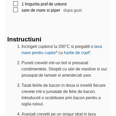
▢
1
lingurita
praf de usturoi
▢
sare de mare si piper
-
dupa gust
Instructiuni
Incingeti cuptorul la 200°C si pregatiti o
tava
mare pentru cuptor
* cu
hartie de copt
*.
Puneti crevetii intr-un bol si presarati
condimentele. Stropiti cu ulei de masline si suc
proaspat de lamaie si amestecati usor.
Taiati feliile de bacon in doua si inveliti fiecare
crevete intr-o jumatate de felie de bacon.
Introduceti o scobitoare prin bacon pentru a
sigila ruloul.
Aranjati crevetii pe un singur strat in tava