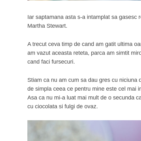
Iar saptamana asta s-a intamplat sa gasesc ret
Martha Stewart.
A trecut ceva timp de cand am gatit ultima oa
am vazut aceasta reteta, parca am simtit miro
cand faci fursecuri.
Stiam ca nu am cum sa dau gres cu niciuna di
de simpla ceea ce pentru mine este cel mai i
Asa ca nu mi-a luat mai mult de o secunda ca
cu ciocolata si fulgi de ovaz.