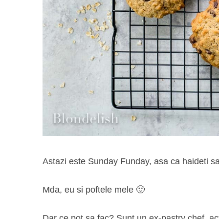
Astazi este Sunday Funday, asa ca haideti 
Mda, eu si poftele mele 🙂
Dar ce pot sa fac? Sunt un ex-pastry chef, actu