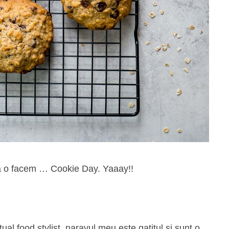
sa o facem … Cookie Day. Yaaay!!
al food stylist, naravul meu este gatitul si sunt o