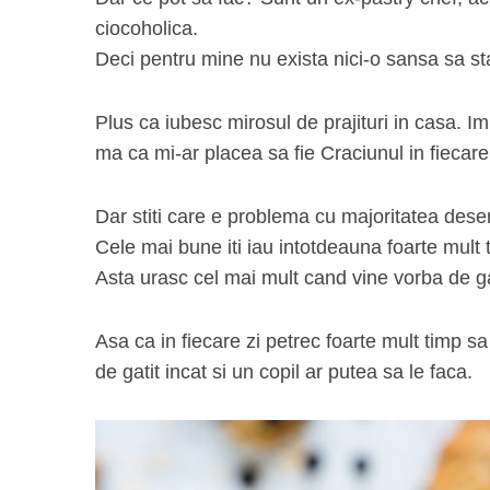
ciocoholica.
Deci pentru mine nu exista nici-o sansa sa s
S
Plus ca iubesc mirosul de prajituri in casa. I
e
ma ca mi-ar placea sa fie Craciunul in fiecare 
a
r
c
Dar stiti care e problema cu majoritatea deser
h
Cele mai bune iti iau intotdeauna foarte mult ti
f
Asta urasc cel mai mult cand vine vorba de gati
o
r
:
Asa ca in fiecare zi petrec foarte mult timp s
de gatit incat si un copil ar putea sa le faca.