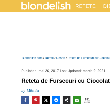
RETETE
DI
›
›
›
Blondelish.com
Retete
Desert
Reteta de Fursecuri cu Ciocolat
Published:
mai 20, 2017
Last Updated:
martie 9, 2021
Reteta de Fursecuri cu Ciocolat
by
Mihaela
181
SHARES