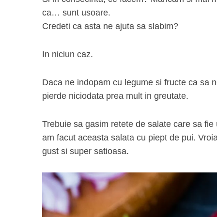
ca… sunt usoare.
Credeti ca asta ne ajuta sa slabim?
S
In niciun caz.
e
a
r
Daca ne indopam cu legume si fructe ca sa 
c
pierde niciodata prea mult in greutate.
h
f
Trebuie sa gasim retete de salate care sa fie 
o
r
am facut aceasta salata cu piept de pui. Vroi
:
gust si super satioasa.