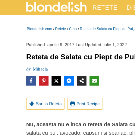
RETETE
DI
›
›
›
Blondelish.com
Retete
Cina
Reteta de Salata cu Piept de Pui
Published:
aprilie 9, 2017
Last Updated:
iulie 1, 2022
Reteta de Salata cu Piept de P
by
Mihaela
Sari la Reteta
Print Recipe
Nu, aceasta nu e inca o reteta de Salata c
salata cu pui, avocado, capsuni si spanac, pli