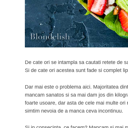
De cate ori se intampla sa cautati retete de 
Si de cate ori acestea sunt fade si complet lip
Dar mai este o problema aici. Majoritatea din
mancam sanatos si sa mai dam jos din kilogram
foarte usoare, dar asta de cele mai multe or
simtim nevoia de a manca ceva incontinuu.
Si in consecinta, ce facem? Mancam si mai mu