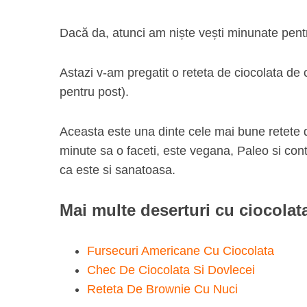
Dacă da, atunci am niște vești minunate pentr
S
Astazi v-am pregatit o reteta de ciocolata de 
e
pentru post).
a
r
Aceasta este una dinte cele mai bune retete 
c
h
minute sa o faceti, este vegana, Paleo si con
f
ca este si sanatoasa.
o
r
Mai multe deserturi cu ciocolat
:
Fursecuri Americane Cu Ciocolata
Chec De Ciocolata Si Dovlecei
Reteta De Brownie Cu Nuci