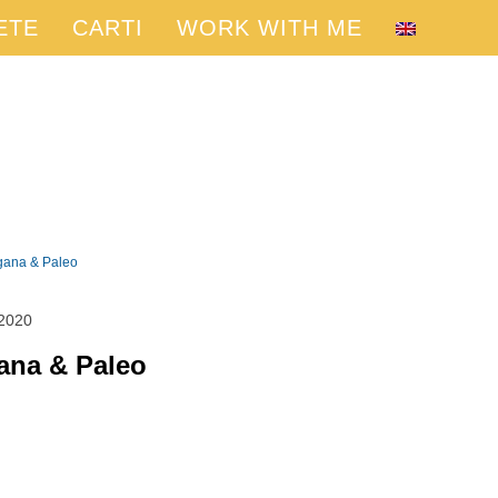
ETE
CARTI
WORK WITH ME
gana & Paleo
 2020
ana & Paleo