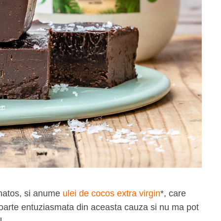
anatos, si anume
ulei de cocos extra virgin
*, care
foarte entuziasmata din aceasta cauza si nu ma pot
l.