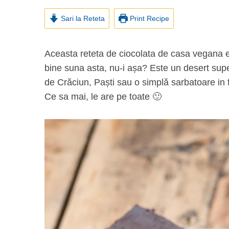
Sari la Reteta
Print Recipe
Aceasta reteta de ciocolata de casa vegana este Paleo și… se face în doar 10 minute. Cat de
bine suna asta, nu-i așa? Este un desert super
de Crăciun, Paști sau o simplă sarbatoare in f
Ce sa mai, le are pe toate 🙂