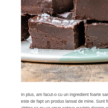
In plus, am facut-o cu un ingredient foarte s
este de fapt un produs lansat de mine. Sunt 
abtine sa nu va spun cateva cuvinte despre e