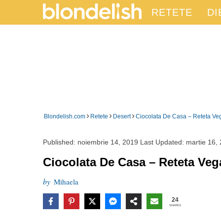
RETETE
DI
›
›
›
Blondelish.com
Retete
Desert
Ciocolata De Casa – Reteta Ve
Published:
noiembrie 14, 2019
Last Updated:
martie 16,
Ciocolata De Casa – Reteta Veg
by
Mihaela
24
SHARES