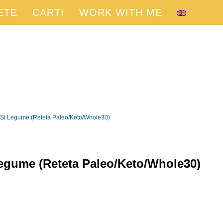
ETE
CARTI
WORK WITH ME
 Si Legume (Reteta Paleo/Keto/Whole30)
Legume (Reteta Paleo/Keto/Whole30)