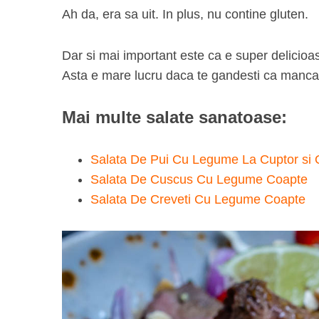
Ah da, era sa uit. In plus, nu contine gluten.
Dar si mai important este ca e super delicioa
S
Asta e mare lucru daca te gandesti ca mancan
e
a
Mai multe salate sanatoase:
r
c
h
Salata De Pui Cu Legume La Cuptor si 
f
Salata De Cuscus Cu Legume Coapte
o
Salata De Creveti Cu Legume Coapte
r
: