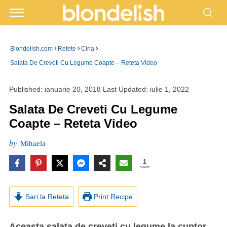
›
›
›
Blondelish.com
Retete
Cina
Salata De Creveti Cu Legume Coapte – Reteta Video
Published:
ianuarie 20, 2018
Last Updated:
iulie 1, 2022
Salata De Creveti Cu Legume
Coapte – Reteta Video
by
Mihaela
1
SHARE
Sari la Reteta
Print Recipe
Aceasta salata de creveti cu legume la cuptor