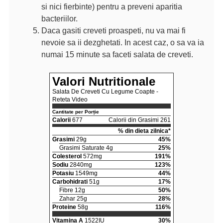
si nici fierbinte) pentru a preveni aparitia
bacteriilor.
Daca gasiti creveti proaspeti, nu va mai fi
nevoie sa ii dezghetati. In acest caz, o sa va ia
numai 15 minute sa faceti salata de creveti.
Valori Nutritionale
Salata De Creveti Cu Legume Coapte -
Reteta Video
Cantitate per Porție
Calorii
677
Calorii din Grasimi 261
% din dieta zilnica*
Grasimi
29g
45%
Grasimi Saturate 4g
25%
Colesterol
572mg
191%
Sodiu
2840mg
123%
Potasiu
1549mg
44%
Carbohidrati
51g
17%
Fibre 12g
50%
Zahar 25g
28%
Proteine
58g
116%
Vitamina A
1522IU
30%