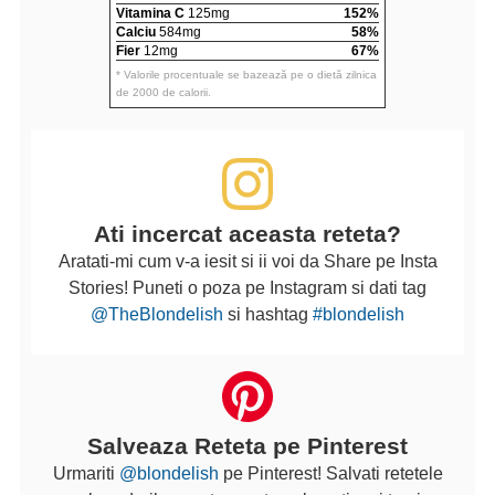
Vitamina C
125mg
152%
Calciu
584mg
58%
Fier
12mg
67%
* Valorile procentuale se bazează pe o dietă zilnica
de 2000 de calorii.
Ati incercat aceasta reteta?
Aratati-mi cum v-a iesit si ii voi da Share pe Insta
Stories! Puneti o poza pe Instagram si dati tag
@TheBlondelish
si hashtag
#blondelish
Salveaza Reteta pe Pinterest
Urmariti
@blondelish
pe Pinterest! Salvati retetele