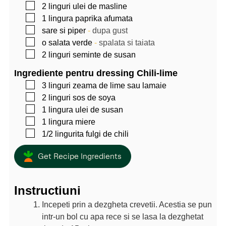
▢
2
linguri
ulei de masline
▢
1
lingura
paprika afumata
▢
sare si piper
-
dupa gust
▢
o salata verde
-
spalata si taiata
▢
2
linguri
seminte de susan
Ingrediente pentru dressing Chili-lime
▢
3
linguri
zeama de lime sau lamaie
▢
2
linguri
sos de soya
▢
1
lingura
ulei de susan
▢
1
lingura
miere
▢
1/2
lingurita
fulgi de chili
Get Recipe Ingredients
Instructiuni
Incepeti prin a dezgheta crevetii. Acestia se pun
intr-un bol cu apa rece si se lasa la dezghetat