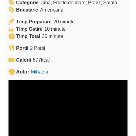
Categorie
Cina, Fructe de mare, Pranz, Salata
Bucatarie
Americana
m
Timp Preparare
20
minute
m
i
Timp Gatire
10
minute
m
i
n
Timp Total
30
minute
i
n
u
Portii
2
Portii
n
u
t
u
t
e
Calorii
677
kcal
t
e
Autor
Mihaela
e