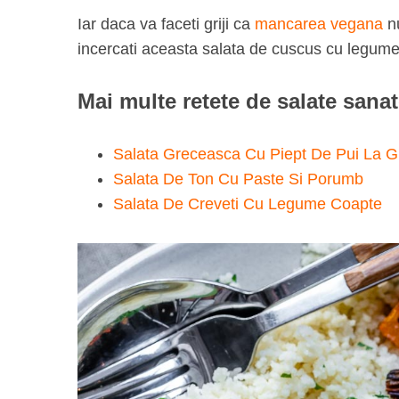
Iar daca va faceti griji ca
mancarea vegana
nu
incercati aceasta salata de cuscus cu legume
S
Mai multe retete de salate sana
e
a
r
Salata Greceasca Cu Piept De Pui La G
c
Salata De Ton Cu Paste Si Porumb
h
Salata De Creveti Cu Legume Coapte
f
o
r
: