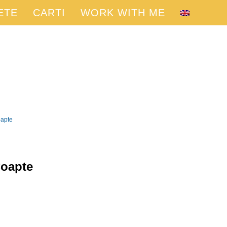
ETE
CARTI
WORK WITH ME
apte
Coapte