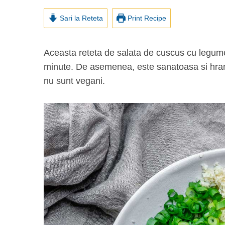
Sari la Reteta
Print Recipe
Aceasta reteta de salata de cuscus cu legume coapte este vegana si se prepara in doar 25 de
minute. De asemenea, este sanatoasa si hrani
nu sunt vegani.