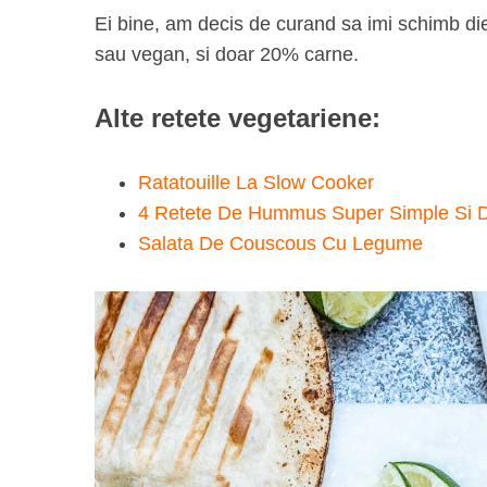
Ei bine, am decis de curand sa imi schimb d
sau vegan, si doar 20% carne.
S
Alte retete vegetariene:
e
a
Ratatouille La Slow Cooker
r
c
4 Retete De Hummus Super Simple Si D
h
Salata De Couscous Cu Legume
f
o
r
: