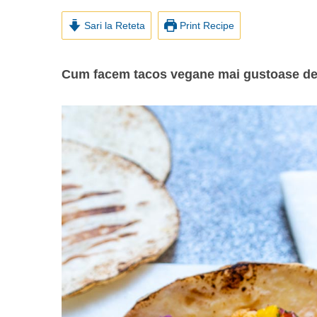
Sari la Reteta
Print Recipe
Cum facem tacos vegane mai gustoase dec