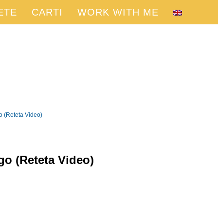
ETE
CARTI
WORK WITH ME
 (Reteta Video)
o (Reteta Video)