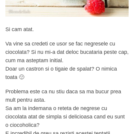
Si cam atat.
Va vine sa credeti ce usor se fac negresele cu
ciocolata? Si nu mi-a dat deloc bucataria peste cap,
cum ma asteptam initial.
S
Doar un castron si o tigaie de spalat? O nimica
e
a
toata 🙂
r
c
Problema este ca nu stiu daca sa ma bucur prea
h
mult pentru asta.
f
Sa am la indemana o reteta de negrese cu
o
r
ciocolata atat de simpla si delicioasa cand eu sunt
:
o ciocoholica?
E incredibil de greu sa rezisti acestei tentatii.