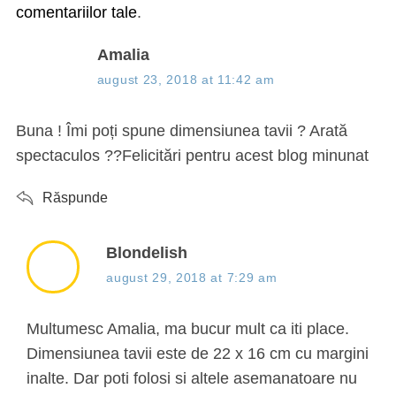
comentariilor tale
.
s
Amalia
a
august 23, 2018 at 11:42 am
y
s
Buna ! Îmi poți spune dimensiunea tavii ? Arată
:
spectaculos ??Felicitări pentru acest blog minunat
Răspunde
s
Blondelish
a
august 29, 2018 at 7:29 am
y
s
Multumesc Amalia, ma bucur mult ca iti place.
:
Dimensiunea tavii este de 22 x 16 cm cu margini
inalte. Dar poti folosi si altele asemanatoare nu