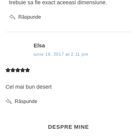
trebuie sa fie exact aceeasi dimensiune.
Răspunde
s
Elsa
a
iunie 16, 2017 at 2:11 pm
y
s
:
Cel mai bun desert
Răspunde
DESPRE MINE