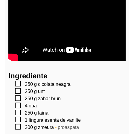
Ingrediente
▢
250
g
cicolata neagra
▢
250
g
unt
▢
250
g
zahar brun
▢
4
oua
▢
250
g
faina
▢
1
lingura
esenta de vanilie
▢
200
g
zmeura
-
proaspata