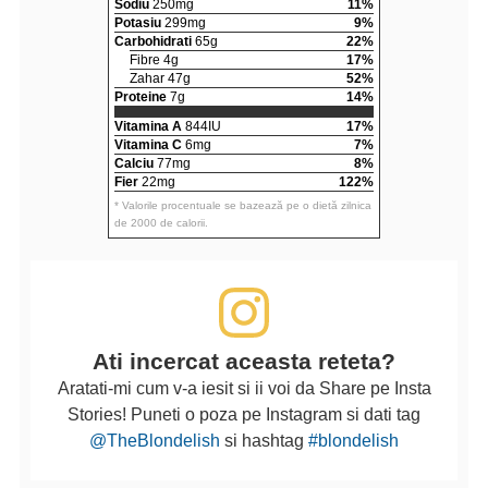
Sodiu
250mg
11%
Potasiu
299mg
9%
Carbohidrati
65g
22%
Fibre 4g
17%
Zahar 47g
52%
Proteine
7g
14%
Vitamina A
844IU
17%
Vitamina C
6mg
7%
Calciu
77mg
8%
Fier
22mg
122%
* Valorile procentuale se bazează pe o dietă zilnica
de 2000 de calorii.
Ati incercat aceasta reteta?
Aratati-mi cum v-a iesit si ii voi da Share pe Insta
Stories! Puneti o poza pe Instagram si dati tag
@TheBlondelish
si hashtag
#blondelish