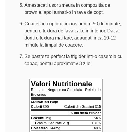
Amestecati usor zmeura in compozitia de
brownie, apoi turnati-o in tava de copt.
Coaceti in cuptorul incins pentru 50 de minute,
pentru o textura de lava cake in interior. Daca
doriti o textura mai tare, adaugati inca 10-12
minute la timpul de coacere.
Se pastreza perfect la frigider intr-o caserola cu
capac, pentru aproximativ 3 zile.
Valori Nutritionale
Reteta de Negrese cu Ciocolata - Reteta de
Brownies
Cantitate per Porție
Calorii
395
Calorii din Grasimi 315
% din dieta zilnica*
Grasimi
35g
54%
Grasimi Saturate 21g
131%
Colesterol
144mg
48%