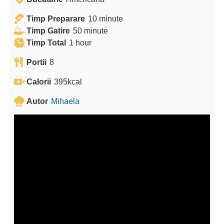
m
Timp Preparare
10
minute
m
i
Timp Gatire
50
minute
h
i
n
Timp Total
1
hour
o
n
u
Portii
8
u
u
t
r
t
e
Calorii
395
kcal
e
Autor
Mihaela