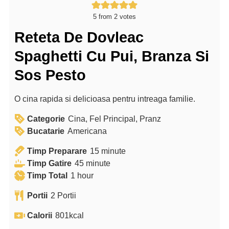
5
from
2
votes
Reteta De Dovleac
Spaghetti Cu Pui, Branza Si
Sos Pesto
O cina rapida si delicioasa pentru intreaga familie.
Categorie
Cina, Fel Principal, Pranz
Bucatarie
Americana
m
Timp Preparare
15
minute
m
i
Timp Gatire
45
minute
h
i
n
Timp Total
1
hour
o
n
u
Portii
2
Portii
u
u
t
r
t
e
Calorii
801
kcal
e