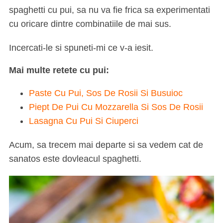
spaghetti cu pui, sa nu va fie frica sa experimentati
cu oricare dintre combinatiile de mai sus.
Incercati-le si spuneti-mi ce v-a iesit.
Mai multe retete cu pui:
Paste Cu Pui, Sos De Rosii Si Busuioc
S
Piept De Pui Cu Mozzarella Si Sos De Rosii
e
Lasagna Cu Pui Si Ciuperci
a
r
Acum, sa trecem mai departe si sa vedem cat de
c
sanatos este dovleacul spaghetti.
h
f
o
r
: