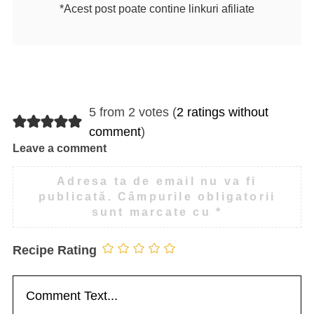
*Acest post poate contine linkuri afiliate
5 from 2 votes (
2 ratings without
comment
)
Leave a comment
Adresa ta de email nu va fi
publicată.
Câmpurile obligatorii
sunt marcate cu
*
Recipe Rating