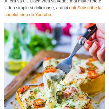
A, era sa uit. Daca vreti sa vedeti mai multe retete
video simple si delicioase, atunci
dati Subscribe la
canalul meu de Youtube
.