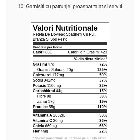
Garnisiti cu patrunjel proaspat taiat si serviti
Valori Nutritionale
Reteta De Dovleac Spaghetti Cu Pui,
Branza Si Sos Pesto
Cantitate per Porție
Calorii
801
Calorii din Grasimi 423
% din dieta zilnica*
Grasimi
47g
72%
Grasimi Saturate 20g
125%
Colesterol
177mg
59%
Sodiu
842mg
37%
Potasiu
1106mg
32%
Carbohidrati
44g
15%
Fibre 9g
38%
Zahar 17g
19%
Proteine
55g
110%
Vitamina A
2662IU
53%
Vitamina C
30mg
36%
Calciu
660mg
66%
Fier
4mg
22%
* Valorile procentuale se bazează pe o dietă zilnica