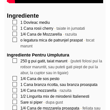
Ingrediente
▢
1
Dovleac mediu
▢
1
Cana
rosii cherry
-
taiate in jumatati
▢
1/4
Cana
de Mozzarella
-
razuita
▢
o legatura mica de patrunjel praspat
-
tocat
marunt
Ingrediente Pentru Umplutura
▢
250
g
pui gatit, taiat marunt
-
(puteti folosi pui la
rotisor maruntit, sau puteti gati piept de pui la
abur, la cuptor sau in tigaie)
▢
1/4
Cana
de sos pesto
▢
1
Cana
branza ricotta, sau branza proaspata
▢
1/4
Cana
mozzarella
-
razuita
▢
1/2
Lingurita
mix de mirodenii Italienesti
▢
Sare si piper
-
dupa gust
▢
1/4
Cana
de mozzarela proaspata
-
feliata sau