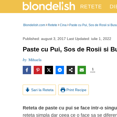
RETETE
DI
›
›
›
Blondelish.com
Retete
Cina
Paste cu Pui, Sos de Rosii si Bus
Published:
august 3, 2017
Last Updated:
iulie 1, 2022
Paste cu Pui, Sos de Rosii si 
by
Mihaela
1
SHARE
Sari la Reteta
Print Recipe
Reteta de paste cu pui se face intr-o sing
reteta simpla dar ceea ce o face sa se diferen