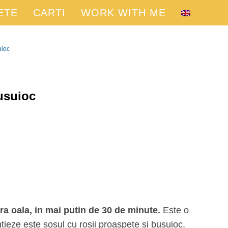
ETE
CARTI
WORK WITH ME
uioc
Busuioc
ura oala, in mai putin de 30 de minute.
Este o
tieze este sosul cu rosii proaspete si busuioc,