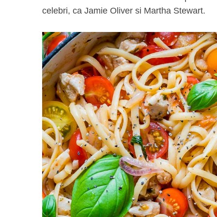
celebri, ca Jamie Oliver si Martha Stewart.
S
e
a
r
c
h
f
o
r
: