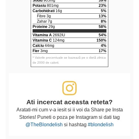
Sodiu
905mg
39%
Potasiu
801mg
23%
Carbohidrati
16g
5%
Fibre 3g
13%
Zahar 7g
8%
Proteine
29g
58%
Vitamina A
2692IU
54%
Vitamina C
124mg
150%
Calciu
44mg
4%
Fier
3mg
17%
* Valorile procentuale se bazează pe o dietă zilnica
de 2000 de calorii.
Ati incercat aceasta reteta?
Aratati-mi cum v-a iesit si ii voi da Share pe Insta
Stories! Puneti o poza pe Instagram si dati tag
@TheBlondelish
si hashtag
#blondelish