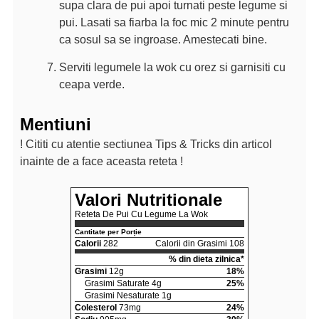
supa clara de pui apoi turnati peste legume si
pui. Lasati sa fiarba la foc mic 2 minute pentru
ca sosul sa se ingroase. Amestecati bine.
Serviti legumele la wok cu orez si garnisiti cu
ceapa verde.
Mentiuni
! Cititi cu atentie sectiunea Tips & Tricks din articol
inainte de a face aceasta reteta !
Valori Nutritionale
Reteta De Pui Cu Legume La Wok
Cantitate per Porție
Calorii
282
Calorii din Grasimi 108
% din dieta zilnica*
Grasimi
12g
18%
Grasimi Saturate 4g
25%
Grasimi Nesaturate 1g
Colesterol
73mg
24%