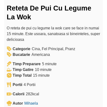
Reteta De Pui Cu Legume
La Wok
O reteta de pui cu legume la wok care se face in numai
15 minute. Este usoara, sanatoasa si bineinteles, super
delicioasa
Categorie
Cina, Fel Principal, Pranz
Bucatarie
Americana
m
Timp Preparare
5
minute
m
i
Timp Gatire
10
minute
m
i
n
Timp Total
15
minute
i
n
u
Portii
4
Portii
n
u
t
u
t
e
Calorii
282
kcal
t
e
Autor
Mihaela
e