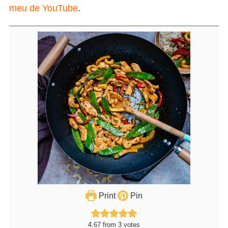
meu de YouTube
.
Print
Pin
4.67
from
3
votes