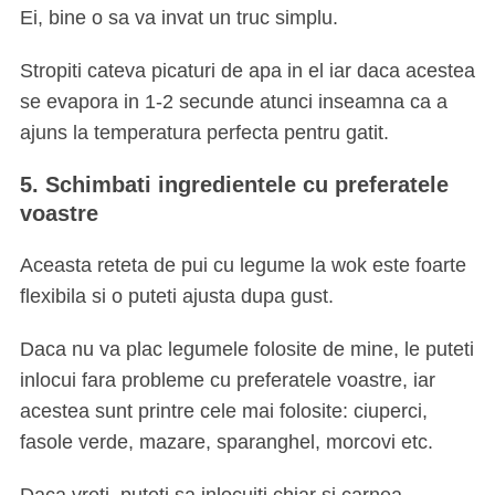
Ei, bine o sa va invat un truc simplu.
Stropiti cateva picaturi de apa in el iar daca acestea
se evapora in 1-2 secunde atunci inseamna ca a
ajuns la temperatura perfecta pentru gatit.
5. Schimbati ingredientele cu preferatele
voastre
S
e
Aceasta reteta de pui cu legume la wok este foarte
a
flexibila si o puteti ajusta dupa gust.
r
c
Daca nu va plac legumele folosite de mine, le puteti
h
f
inlocui fara probleme cu preferatele voastre, iar
o
acestea sunt printre cele mai folosite: ciuperci,
r
fasole verde, mazare, sparanghel, morcovi etc.
: