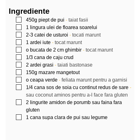
Ingrediente
▢
450g
piept de pui
-
taiat fasii
▢
1
lingura
ulei de floarea soarelui
▢
2-3
catei de usturoi
-
tocati marunt
▢
1
ardei iute
-
tocat marunt
▢
o bucata de 2 cm ghimbir
-
tocat marunt
▢
1/3
cana de caju crud
▢
2
ardei grasi
-
taiati bastonase
▢
150g
mazare mangetout
▢
o ceapa verde
-
feliata marunt pentru a garnisi
▢
1/4
cana
sos de soia cu continut redus de sare
-
sau coconut aminos pentru a-l face fara gluten
▢
2
lingurite
amidon de porumb sau faina fara
gluten
▢
1
cana
supa clara de pui sau legume