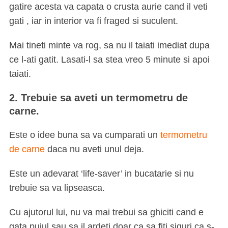
gatire acesta va capata o crusta aurie cand il veti
gati , iar in interior va fi fraged si suculent.
Mai tineti minte va rog, sa nu il taiati imediat dupa
ce l-ati gatit. Lasati-l sa stea vreo 5 minute si apoi
taiati.
2. Trebuie sa aveti un termometru de
carne.
Este o idee buna sa va cumparati un
termometru
de carne
daca nu aveti unul deja.
Este un adevarat ‘life-saver’ in bucatarie si nu
trebuie sa va lipseasca.
Cu ajutorul lui, nu va mai trebui sa ghiciti cand e
gata puiul sau sa il ardeti doar ca sa fiti siguri ca s-