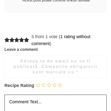
*Acest post poate contine linkuri afiliate
5 from 1 vote (
1 rating without
comment
)
Leave a comment
Adresa ta de email nu va fi
publicată.
Câmpurile obligatorii
sunt marcate cu
*
Recipe Rating