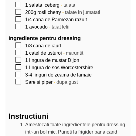
▢
1
salata Iceberg
-
taiata
▢
200g
rosii cherry
-
taiate in jumatati
▢
1/4
cana
de Parmezan razuit
▢
1
avocado
-
taiat felii
Ingrediente pentru dressing
▢
1/3
cana
de iaurt
▢
1
catel
de usturoi
-
maruntit
▢
1
lingura
de mustar Dijon
▢
1
lingura
de sos Worcestershire
▢
3-4
linguri
de zeama de lamaie
▢
Sare si piper
-
dupa gust
Instructiuni
Amestecati toate ingredientele pentru dressing
intr-un bol mic. Puneti la frigider pana cand