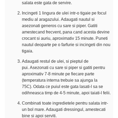
salata este gata de servire.
Incingeti 1 lingura de ulei intr-o tigaie pe focul
mediu al aragazului.
Adaugati nautul si
asezonati generos cu sare si piper.
Gatiti
amestecand frecvent, pana cand acesta devine
crocant si auriu, aproximativ 15 minute.
Puneti
nautul deoparte pe o farfurie si incingeti din nou
tigaia.
Adaugati restul de ulei, si pieptul de
pui.
Asezonati cu sare si piper si gatiti pentru
aproximativ 7-8 minute pe fiecare parte
(temperatura interna trebuie sa ajunga la
75C).
Odata ce puiul este gata lasati-l sa se
odihneasca timp de 4-5 minute, apoi taiati-l felii.
Combinati toate ingredietele pentru salata intr-
un bol mare. Adaugati dressingul, amestecati
bine si apoi serviti.