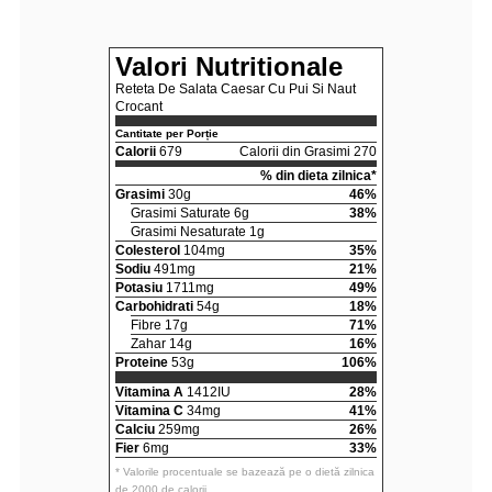
Valori Nutritionale
Reteta De Salata Caesar Cu Pui Si Naut
Crocant
Cantitate per Porție
Calorii
679
Calorii din Grasimi 270
% din dieta zilnica*
Grasimi
30g
46%
Grasimi Saturate 6g
38%
Grasimi Nesaturate 1g
Colesterol
104mg
35%
Sodiu
491mg
21%
Potasiu
1711mg
49%
Carbohidrati
54g
18%
Fibre 17g
71%
Zahar 14g
16%
Proteine
53g
106%
Vitamina A
1412IU
28%
Vitamina C
34mg
41%
Calciu
259mg
26%
Fier
6mg
33%
* Valorile procentuale se bazează pe o dietă zilnica
de 2000 de calorii.