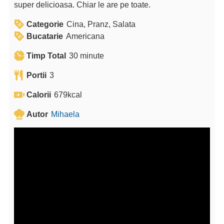
super delicioasa. Chiar le are pe toate.
Categorie
Cina, Pranz, Salata
Bucatarie
Americana
m
Timp Total
30
minute
i
Portii
3
n
u
Calorii
679
kcal
t
Autor
Mihaela
e