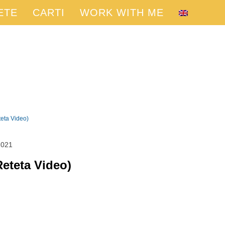
ETE
CARTI
WORK WITH ME
teta Video)
2021
Reteta Video)