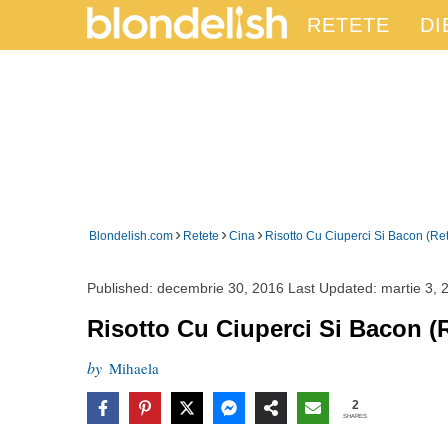
RETETE
DI
›
›
›
Blondelish.com
Retete
Cina
Risotto Cu Ciuperci Si Bacon (Re
Published:
decembrie 30, 2016
Last Updated:
martie 3, 
Risotto Cu Ciuperci Si Bacon (
by
Mihaela
2
SHARES