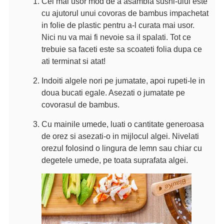
Cel mai usor mod de a asambla sushi-ului este
cu ajutorul unui covoras de bambus impachetat
in folie de plastic pentru a-l curata mai usor.
Nici nu va mai fi nevoie sa il spalati. Tot ce
trebuie sa faceti este sa scoateti folia dupa ce
ati terminat si atat!
Indoiti algele nori pe jumatate, apoi rupeti-le in
doua bucati egale. Asezati o jumatate pe
covorasul de bambus.
Cu mainile umede, luati o cantitate generoasa
de orez si asezati-o in mijlocul algei. Nivelati
orezul folosind o lingura de lemn sau chiar cu
degetele umede, pe toata suprafata algei.