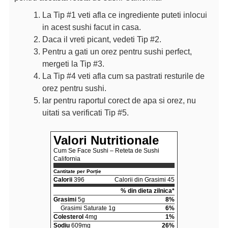
La Tip #1 veti afla ce ingrediente puteti inlocui
in acest sushi facut in casa.
Daca il vreti picant, vedeti Tip #2.
Pentru a gati un orez pentru sushi perfect,
mergeti la Tip #3.
La Tip #4 veti afla cum sa pastrati resturile de
orez pentru sushi.
Iar pentru raportul corect de apa si orez, nu
uitati sa verificati Tip #5.
Valori Nutritionale
Cum Se Face Sushi – Reteta de Sushi
California
Cantitate per Porție
Calorii
396
Calorii din Grasimi 45
% din dieta zilnica*
Grasimi
5g
8%
Grasimi Saturate 1g
6%
Colesterol
4mg
1%
Sodiu
609mg
26%