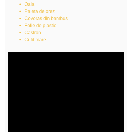
Oala
Paleta de orez
Covoras din bambus
Folie de plastic
Castron
Cutit mare