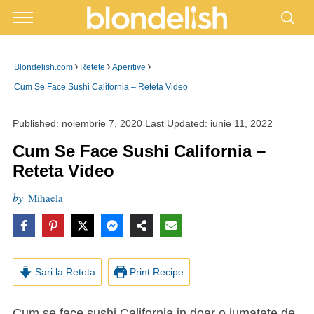
›
›
›
Blondelish.com
Retete
Aperitive
Cum Se Face Sushi California – Reteta Video
Published:
noiembrie 7, 2020
Last Updated:
iunie 11, 2022
Cum Se Face Sushi California –
Reteta Video
by
Mihaela
Sari la Reteta
Print Recipe
Cum se face sushi California in doar o jumatate de