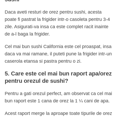
Daca aveti resturi de orez pentru sushi, acesta
poate fi pastrat la frigider intr-o casoleta pentru 3-4
zile. Asigurati-va insa ca este complet racit inainte
de a-l baga la frigider.
Cel mai bun sushi California este cel proaspat, insa
daca va mai ramane, il puteti pune la frigider intr-un
S
e
caserola etansa si pastra pentru o zi.
a
r
5. Care este cel mai bun raport apa/orez
c
pentru orezul de sushi?
h
f
Pentru a gati orezul perfect, am observat ca cel mai
o
bun raport este 1 cana de orez la 1 ¼ cani de apa.
r
:
Acest raport merge la aproape toate tipurile de orez