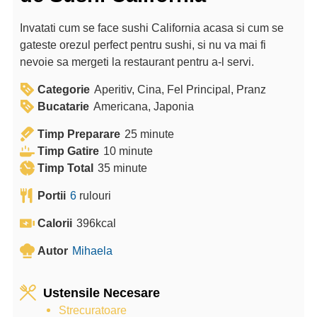
Invatati cum se face sushi California acasa si cum se
gateste orezul perfect pentru sushi, si nu va mai fi
nevoie sa mergeti la restaurant pentru a-l servi.
Categorie
Aperitiv, Cina, Fel Principal, Pranz
Bucatarie
Americana, Japonia
m
Timp Preparare
25
minute
m
i
Timp Gatire
10
minute
m
i
n
Timp Total
35
minute
i
n
u
Portii
6
rulouri
n
u
t
u
t
e
Calorii
396
kcal
t
e
Autor
Mihaela
e
Ustensile Necesare
Strecuratoare