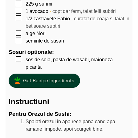
▢
225
g
surimi
▢
1
avocado
-
copt dar ferm, taiat felii subtiri
▢
1/2
castravete Fabio
-
curatat de coaja si taiat in
betisoare subtiri
▢
alge Nori
▢
seminte de susan
Sosuri optionale:
▢
sos de soia, pasta de wasabi, maioneza
picanta
Get Recipe Ingredients
Instructiuni
Pentru Orezul de Sushi:
Spalati orezul in apa rece pana cand apa
ramane limpede, apoi scurgeti bine.