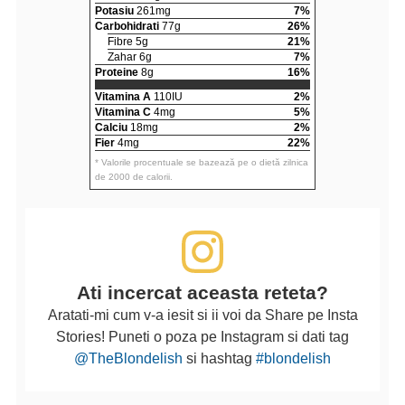
Potasiu
261mg
7%
Carbohidrati
77g
26%
Fibre 5g
21%
Zahar 6g
7%
Proteine
8g
16%
Vitamina A
110IU
2%
Vitamina C
4mg
5%
Calciu
18mg
2%
Fier
4mg
22%
* Valorile procentuale se bazează pe o dietă zilnica
de 2000 de calorii.
Ati incercat aceasta reteta?
Aratati-mi cum v-a iesit si ii voi da Share pe Insta
Stories! Puneti o poza pe Instagram si dati tag
@TheBlondelish
si hashtag
#blondelish