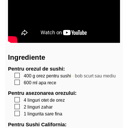
Ingrediente
Pentru orezul de sushi:
▢
400
g
orez pentru sushi
-
bob scurt sau mediu
▢
600
ml
apa rece
Pentru asezonarea orezului:
▢
4
linguri
otet de orez
▢
2
linguri
zahar
▢
1
lingurita
sare fina
Pentru Sushi California: