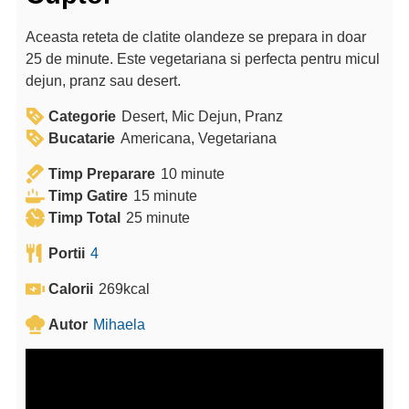
Aceasta reteta de clatite olandeze se prepara in doar
25 de minute. Este vegetariana si perfecta pentru micul
dejun, pranz sau desert.
Categorie
Desert, Mic Dejun, Pranz
Bucatarie
Americana, Vegetariana
m
Timp Preparare
10
minute
m
i
Timp Gatire
15
minute
m
i
n
Timp Total
25
minute
i
n
u
Portii
4
n
u
t
u
t
e
Calorii
269
kcal
t
e
Autor
Mihaela
e