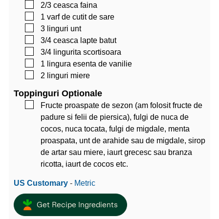
▢
2/3
ceasca
faina
▢
1
varf de cutit
de sare
▢
3
linguri
unt
▢
3/4
ceasca
lapte batut
▢
3/4
lingurita
scortisoara
▢
1
lingura
esenta de vanilie
▢
2
linguri
miere
Toppinguri Optionale
▢
Fructe proaspate de sezon (am folosit fructe de
padure si felii de piersica), fulgi de nuca de
cocos, nuca tocata, fulgi de migdale, menta
proaspata, unt de arahide sau de migdale, sirop
de artar sau miere, iaurt grecesc sau branza
ricotta, iaurt de cocos etc.
US Customary
-
Metric
Get Recipe Ingredients