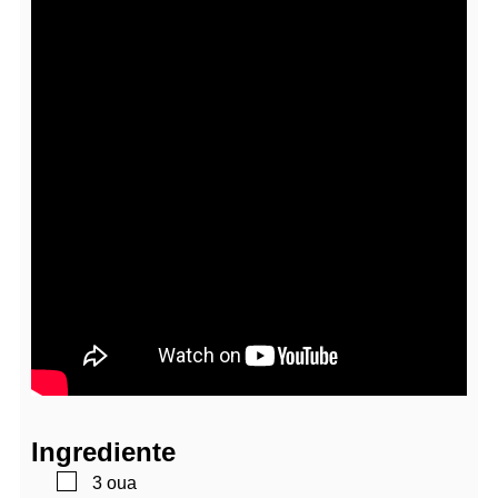
Ingrediente
▢
3
oua