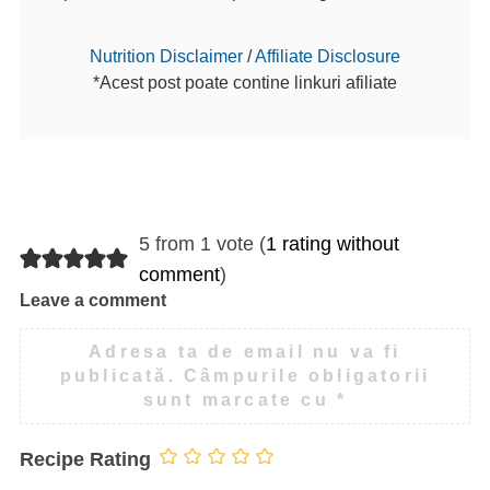
Nutrition Disclaimer
/
Affiliate Disclosure
*Acest post poate contine linkuri afiliate
5 from 1 vote (
1 rating without
comment
)
Leave a comment
Adresa ta de email nu va fi
publicată.
Câmpurile obligatorii
sunt marcate cu
*
Recipe Rating