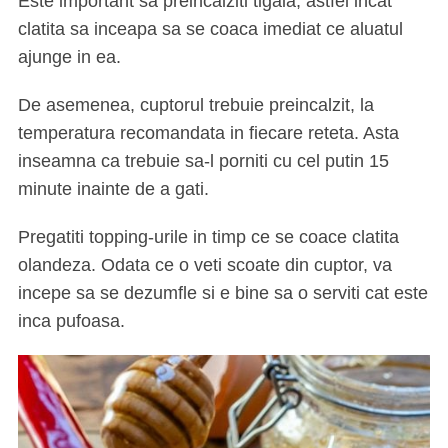
Este important sa preincalziti tigaia, astfel incat
clatita sa inceapa sa se coaca imediat ce aluatul
ajunge in ea.
De asemenea, cuptorul trebuie preincalzit, la
temperatura recomandata in fiecare reteta. Asta
inseamna ca trebuie sa-l porniti cu cel putin 15
minute inainte de a gati.
S
e
Pregatiti topping-urile in timp ce se coace clatita
a
olandeza. Odata ce o veti scoate din cuptor, va
r
incepe sa se dezumfle si e bine sa o serviti cat este
c
inca pufoasa.
h
f
o
r
: