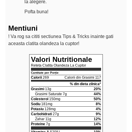
la alegere.
Pofta buna!
Mentiuni
! Va rog sa cititi sectiunea Tips & Tricks inainte gati
aceasta clatita olandeza la cuptor!
Valori Nutritionale
Reteta Clatita Olandeza La Cuptor
Cantitate per Porție
Calorii
269
Calorii din Grasimi 117
% din dieta zilnica*
Grasimi
13g
20%
Grasimi Saturate 7g
44%
Colesterol
150mg
50%
Sodiu
181mg
8%
Potasiu
128mg
4%
Carbohidrati
27g
9%
Zahar 11g
12%
Proteine
7g
14%