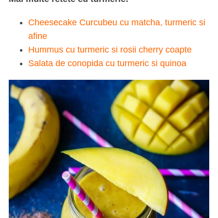
Cheesecake Curcubeu cu matcha, turmeric si
afine
Hummus cu turmeric si rosii cherry coapte
Salata de conopida cu turmeric si quinoa