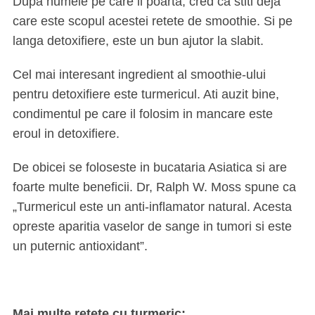
Dupa numele pe care il poarta, cred ca stiti deja
care este scopul acestei retete de smoothie. Si pe
langa detoxifiere, este un bun ajutor la slabit.
Cel mai interesant ingredient al smoothie-ului
pentru detoxifiere este turmericul. Ati auzit bine,
condimentul pe care il folosim in mancare este
eroul in detoxifiere.
De obicei se foloseste in bucataria Asiatica si are
foarte multe beneficii. Dr, Ralph W. Moss spune ca
„Turmericul este un anti-inflamator natural. Acesta
opreste aparitia vaselor de sange in tumori si este
un puternic antioxidant”.
Mai multe retete cu turmeric: