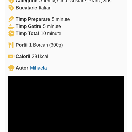
Categorie
Aperitiv, Cina, Gustare, Pranz, Sos
Bucatarie
Italian
m
Timp Preparare
5
minute
m
i
Timp Gatire
5
minute
i
m
n
Timp Total
10
minute
n
i
u
Portii
1
Borcan (300g)
u
n
t
t
u
e
Calorii
291
kcal
e
t
Autor
Mihaela
e