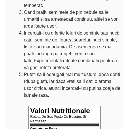
temperat.
Cand prajiti semintele de pin trebuie sa le
urmariti si sa amestecati continuu, altfel se vor
arde foarte usor.
Incercati-l cu diferite feluri de seminte sau nuci:
caju, seminte de floarea soarelui, nuci simple,
fistic sau macadamia. De asemenea se mai
poate adauga patrunjel, menta sau
kale.
Experimentati diferite combinatii pentru a
va gasi reteta preferata.
Puteti sa ii adaugati mai mult usturoi daca doriti
(dupa gust), iar daca vreti sa ii dati o aroma
usor citrica, atunci incercati-l cu putina coaja de
lamaie rasa.
Valori Nutritionale
Reteta De Sos Pesto Cu Busuioc Si
Parmezan
Cantitate per Porție