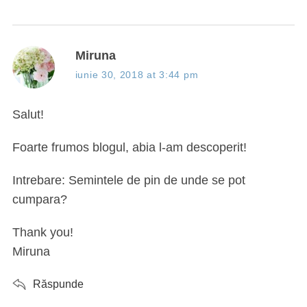
s
Miruna
a
iunie 30, 2018 at 3:44 pm
y
s
Salut!
:
Foarte frumos blogul, abia l-am descoperit!
Intrebare: Semintele de pin de unde se pot
cumpara?
Thank you!
Miruna
Răspunde