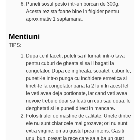
Puneti sosul pesto intr-un borcan de 300g.
Acesta rezista foarte bine in frigider pentru
aproximativ 1 saptamana.
Mentiuni
TIPS:
Dupa ce il faceti, puteti sa il turnati intr-o tava
pentru cuburi de gheata si sa il bagati la
congelator. Dupa ce ingheata, scoateti cuburile,
puneti-le intr-o punga cu inchidere ermetica si
tineti-le la congelator pana la 2 luni.
In acest fel
le veti avea deja portionate, iar cand veti avea
nevoie trebuie doar sa luati un cub sau doua, le
dezghetati si le puneti direct in mancare.
Folositi ulei de masline de calitate. Unele dintre
ele nu sunt chiar cele mai grozave; ori nu sunt
extra virgine, ori au gustul prea intens. Gasiti
unul bun, presat la rece care sa aiba un gust