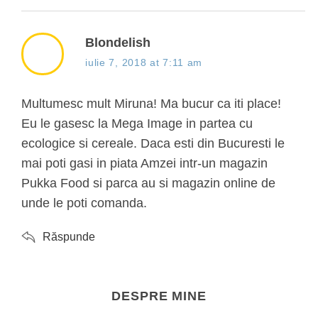
s
Blondelish
a
iulie 7, 2018 at 7:11 am
y
s
Multumesc mult Miruna! Ma bucur ca iti place!
:
Eu le gasesc la Mega Image in partea cu
ecologice si cereale. Daca esti din Bucuresti le
mai poti gasi in piata Amzei intr-un magazin
Pukka Food si parca au si magazin online de
unde le poti comanda.
Răspunde
DESPRE MINE