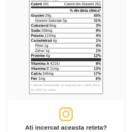
Calorii
291
Calorii din Grasimi 261
% din dieta zilnica*
Grasimi
29g
45%
Grasimi Saturate 5g
31%
Colesterol
9mg
3%
Sodiu
208mg
9%
Potasiu
123mg
4%
Carbohidrati
4g
1%
Fibre 1g
4%
Zahar 1g
1%
Proteine
6g
12%
Vitamina A
421IU
8%
Vitamina C
11mg
13%
Calciu
166mg
17%
Fier
1mg
6%
* Valorile procentuale se bazează pe o dietă zilnica
de 2000 de calorii.
Ati incercat aceasta reteta?