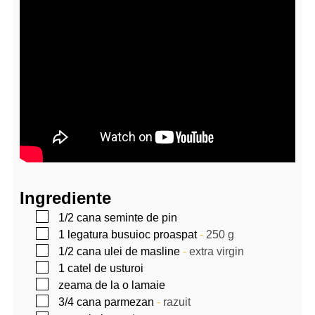
Ingrediente
▢
1/2
cana seminte de pin
▢
1
legatura
busuioc proaspat
-
250 g
▢
1/2
cana
ulei de masline
-
extra virgin
▢
1
catel
de usturoi
▢
zeama de la o lamaie
▢
3/4
cana
parmezan
-
razuit