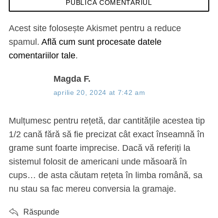
Acest site folosește Akismet pentru a reduce
spamul.
Află cum sunt procesate datele
comentariilor tale
.
s
Magda F.
a
aprilie 20, 2024 at 7:42 am
y
s
Mulțumesc pentru rețetă, dar cantitățile acestea tip
:
1/2 cană fără să fie precizat cât exact înseamnă în
grame sunt foarte imprecise. Dacă vă referiți la
sistemul folosit de americani unde măsoară în
cups… de asta căutam rețeta în limba română, sa
nu stau sa fac mereu conversia la gramaje.
Răspunde